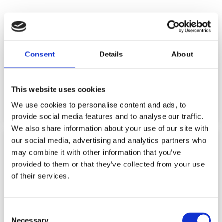
ΑΝΑΚΟΙΝΩΣΗ ΑΝΑΚΛΗΣΗΣ ΠΡΟΪΟΝΤΟΣ
Ιούλιος 31, 2026
Consent
Details
About
Η εταιρεία ΜΙΤΣΙΔΗΣ ΔΗΜΟΣΙΑ ΕΤΑΙΡΕΙΑ ΛΤΔ, στο πλαίσιο
των διαδικασιών που εφαρμόζει για τη διασφάλιση της
ποιότητας και της ασφάλειας των προϊόντων της,
ενημερώνει το ...
This website uses cookies
Διαβάστε Περισσότερα
We use cookies to personalise content and ads, to
provide social media features and to analyse our traffic.
We also share information about your use of our site with
our social media, advertising and analytics partners who
may combine it with other information that you’ve
provided to them or that they’ve collected from your use
of their services.
Consent
Necessary