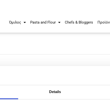
Όμιλος
Pasta and Flour
Chefs & Bloggers
Προϊόν
Details
Νικηφόρου Φωκά 34 -38
Τ.Θ. Box 21778, 1513
Λευκωσία - Κύπρος