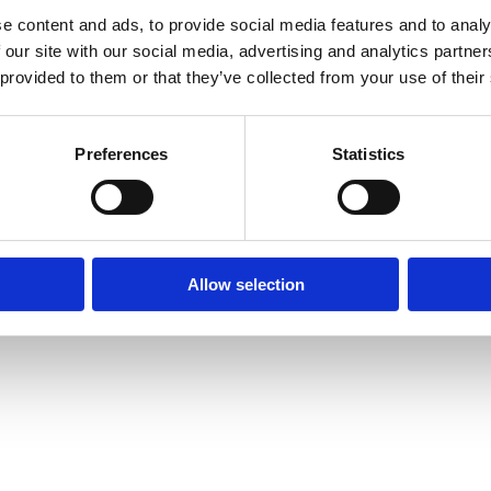
e content and ads, to provide social media features and to analy
 our site with our social media, advertising and analytics partn
© Mitsides Group 2026. All Rights Reserved.
 provided to them or that they’ve collected from your use of their
Όροι Χρήσης
Πολιτική απορρήτου
Σχεδιάστηκε από
LightBlack
Preferences
Statistics
Allow selection