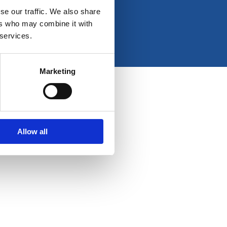
e
t
k
t
se our traffic. We also share
b
a
e
u
ers who may combine it with
o
g
d
b
 services.
o
r
i
e
k
a
n
-
m
Marketing
f
Allow all