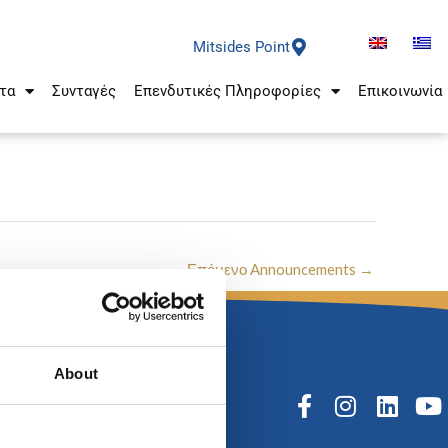
Mitsides Point
τα
Συνταγές
Επενδυτικές Πληροφορίες
Επικοινωνία
Επόμενο Announcements
→
About
F
I
L
Y
a
n
i
o
c
s
n
u