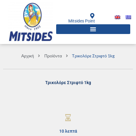
Μετάβαση
στο
περιεχόμενο
Mitsides Point
Αρχική
Προϊόντα
Τρικολόρε Στριφτό 1kg
Τρικολόρε Στριφτό 1kg
10 λεπτά