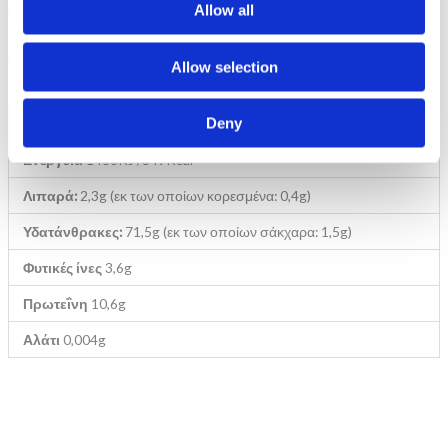
Allow all
ντομάτα, νερό.
Αλλεργιογόνα: Σιτάρι.Μπορεί να περιέχει ίχνη αυγού.
Allow selection
Deny
ΘΡΕΠΤΙΚΕΣ ΑΞΙΕΣ Ανά
100
g
Ενέργεια
1466KJ /349Kcal
Λιπαρά:
2,3g (εκ των οποίων κορεσμένα: 0,4g)
Υδατάνθρακες:
71,5g (εκ των οποίων σάκχαρα: 1,5g)
Φυτικές ίνες
3,6g
Πρωτεΐνη
10,6g
Αλάτι
0,004g