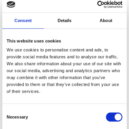
σιτάρι, νερό.
Αλλεργιογόνα: Σιτάρι. Μπορεί να περιέχει ίχνη αυγού και σόγιας
.
Consent
Details
About
ΘΡΕΠΤΙΚΕΣ ΑΞΙΕΣ Ανά
100
g
This website uses cookies
Ενέργεια
1499KJ /358Kcal
We use cookies to personalise content and ads, to
Λιπαρά:
1,6g (εκ των οποίων κορεσμένα: 0,3g)
provide social media features and to analyse our traffic.
We also share information about your use of our site with
Υδατάνθρακες:
72g (εκ των οποίων σάκχαρα: 1g)
our social media, advertising and analytics partners who
Φυτικές ίνες
6,5g
may combine it with other information that you’ve
provided to them or that they’ve collected from your use
Πρωτεΐνη
14g
of their services.
Αλάτι
0,02g
Consent
Necessary
Selection