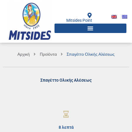
Μετάβαση
στο
περιεχόμενο
Mitsides Point
Αρχική
Προϊόντα
Σπαγέττο Ολικής Αλέσεως
Σπαγέττο Ολικής Αλέσεως
8 λεπτά