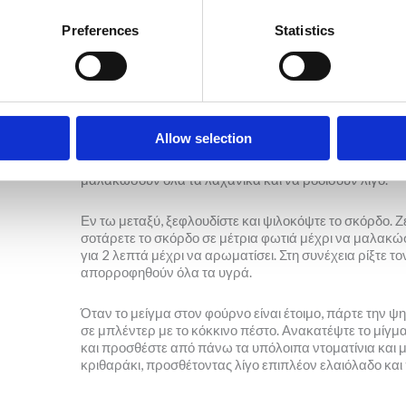
Preferences
Statistics
Μέθοδος
Allow selection
Προθερμάνετε τον φούρνο στους 200°C. Κόψτε τον μάρ
ταψί μαζί με τα ντοματίνια και τη φέτα, ραντίστε με ε
μαλακώσουν όλα τα λαχανικά και να ροδίσουν λίγο.
Εν τω μεταξύ, ξεφλουδίστε και ψιλοκόψτε το σκόρδο. 
σοτάρετε το σκόρδο σε μέτρια φωτιά μέχρι να μαλακώσ
για 2 λεπτά μέχρι να αρωματίσει. Στη συνέχεια ρίξτε 
απορροφηθούν όλα τα υγρά.
Όταν το μείγμα στον φούρνο είναι έτοιμο, πάρτε την ψη
σε μπλέντερ με το κόκκινο πέστο. Ανακατέψτε το μίγμα 
και προσθέστε από πάνω τα υπόλοιπα ντοματίνια και 
κριθαράκι, προσθέτοντας λίγο επιπλέον ελαιόλαδο και π