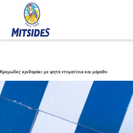
Μετάβαση
στο
περιεχόμενο
Κρεμώδες κριθαράκι με ψητά ντοματίνια και μάραθο