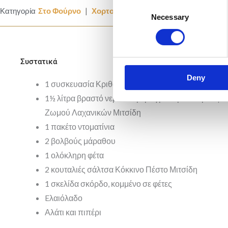
Consent
|
Κατηγορία
Στο Φούρνο
Χορτοφαγικά
Necessary
Selection
Συστατικά
Deny
1 συσκευασία Κριθαράκι Μιτσίδη
1½ λίτρα βραστό νερό αναμεμειγμένο με 2 κύβους
Ζωμού Λαχανικών Μιτσίδη
1 πακέτο ντοματίνια
2 βολβούς μάραθου
1 ολόκληρη φέτα
2 κουταλιές σάλτσα Κόκκινο Πέστο Μιτσίδη
1 σκελίδα σκόρδο, κομμένο σε φέτες
Eλαιόλαδο
Αλάτι και πιπέρι