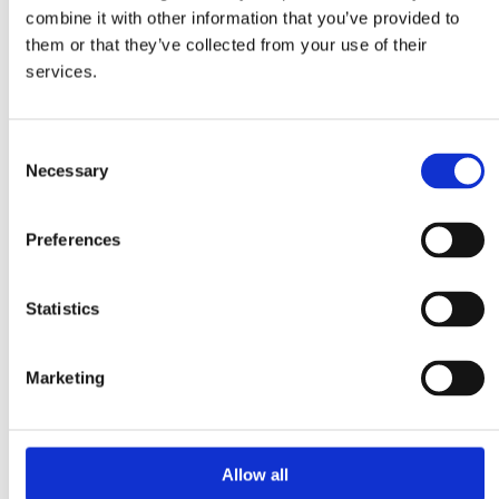
1 κουταλάκι καπνιστή πάπρικα
combine it with other information that you’ve provided to
them or that they’ve collected from your use of their
1 κουταλάκι γλυκιά πάπρικα
services.
½ κουταλάκι νιφάδες τσίλι
300ml νερό
1 κύβο Ζωμό Λαχανικών Μιτσίδη
Consent
1 κουταλάκι αλάτι
Necessary
Selection
1 λίτρο βραστό νερό
1 κουταλιά ξηρό εστραγκόν ή βασιλικό
Preferences
2 κουταλάκια τυρί Mascarpone
Τριμμένο τυρί παρμεζάνα, για γαρνίρισμα
Statistics
Μέθοδος
Marketing
Σε ένα μεγάλο τηγάνι τύπου wok, ζεστάνετε το ελαιόλαδο και
προσθέστε το κρεμμύδι. Προσθέστε την καπνιστή πάπρικα, τη γλυκιά
Allow all
πάπρικα και τις νιφάδες τσίλι. Προσθέστε τα ντοματίνια, τα 300ml
νερό, τον ζωμό και το αλάτι. Κοχλάστε και στη συνέχεια χαμηλώστε τη