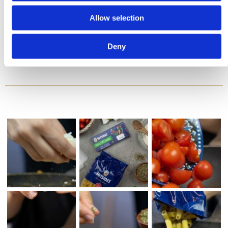
φωτιά, σκεπάστε το τηγάνι και σιγοβράστε για περίπου 30-40 λεπτά,
μέχρι να διαλυθούν οι ντομάτες και να δέσει η σάλτσα.
Allow selection
Προσθέστε το εστραγκόν και το 1ltr βραστό νερό. Προσθέστε τα
ζυμαρικά, ανακατέψτε καλά και μαγειρέψτε για 8-10 λεπτά, μέχρι να
Deny
απορροφηθούν τα υγρά. Προσθέστε το Marcarpone, ανακατέψτε και
σερβίρετε με τριμμένη παρμεζάνα.