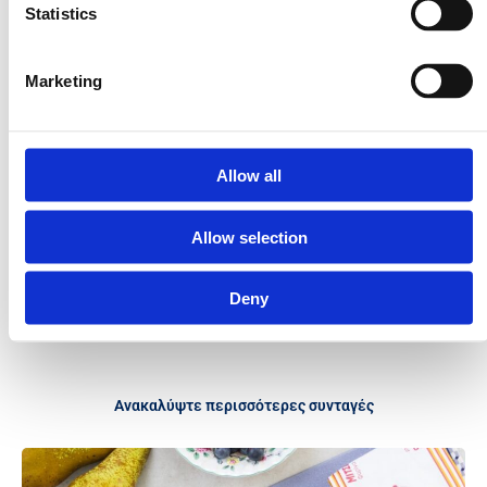
Statistics
και ανακατεύετε καλά. Ξαναβάζετε στη φωτιά για να βράσει
Οταν αρχίσει να δένει κατεβάζετε και πάλιν από τη φωτιά και
προσθέτετε τη μουστάρδα, τα κρεμμυδάκια, το τυρί, τα αυγά
και το μπέϊκον.
Marketing
Εν τω μεταξύ, βράζετε τις πέννες σε άφθονο αλατόνερο και
όταν είναι έτοιμες τις στραγγίζετε.
Σε ένα ελαφρώς βουτυρωμένο, βαθύ σκεύος βάζετε τις πένες (
πρέπει να γεμίζουν το μισό σκεύος ) και τις καλύπτει
εξ’ολοκλήρου με την σάλτσα.
Allow all
Ψήνετε σε μέτριο φούρνο για 1 ώρα περίπου μέχρι να ροδίσει η
επιφάνεια.
Allow selection
Deny
Ανακαλύψτε περισσότερες συνταγές