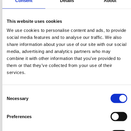
Consent
Details
About
1 πακέτο Πέννες ή Πεννάκι ΜΙΤΣΙΔΗ
This website uses cookies
150 γρ μπέϊκον, ψιλοκομμένο
We use cookies to personalise content and ads, to provide
125 γρ βούτυρο
social media features and to analyse our traffic. We also
1/2 φλυντζάνι αλεύρι
share information about your use of our site with our social
5 φλυντζάνια γάλα
media, advertising and analytics partners who may
½ φλιτζάνι λευκό ξηρό κρασί
combine it with other information that you’ve provided to
11/2 κουταλάκι σκόνη μουστάρδας
them or that they’ve collected from your use of their
2 κουταλιές ψιλοκομμένα φρέσκα κρεμμυδάκια
services.
2 αυγά, ελαφρά κτυπημένα
2 φλυντζάνια τριμμένη παρμεζάνα
Consent
Necessary
Selection
Μέθοδος
Preferences
Melt butter, add flour and stir over low heat until it bubbles.
Κατεβάζετε από τη φωτιά και προσθέτετε το γάλα και το κρασί