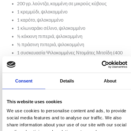
200 γρ. λούντζα, κομμένη σε μικρούς κύβους
1 κρεμμύδι, ψιλοκομμένο
1 καρότο, ψιλοκομμένο
1 κλωναράκι σέλινο, ψιλοκομμένο
½ κόκκινη πιπεριά, ψιλοκομμένη
½ πράσινη πιπεριά, ψιλοκομμένη
1 συσκευασία Ψιλοκομμένες Ντομάτες Μιτσίδη (400
γρ.)
½ συσκευασία Λαζάνια Αυγού Μιτσίδη
1 κουταλάκι Σκόνη Λαχανικών Μιτσίδη
Consent
Details
About
1 κουταλάκι πιπέρι
½ φλιτζάνι κρέμα γάλακτος
This website uses cookies
⅓ φλιτζάνι τριμμένη παρμεζάνα
We use cookies to personalise content and ads, to provide
social media features and to analyse our traffic. We also
share information about your use of our site with our social