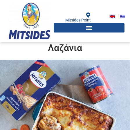
Μετάβαση
στο
περιεχόμενο
Mitsides Point
Λαζάνια