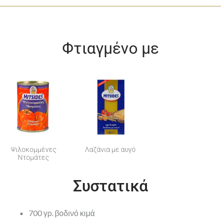
Φτιαγμένο με
Ψιλοκομμένες
Λαζάνια με αυγό
Nτομάτες
Συστατικά
700 γρ. βοδινό κιμά