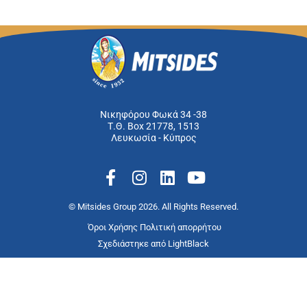
Νικηφόρου Φωκά 34 -38
Τ.Θ. Box 21778, 1513
Λευκωσία - Κύπρος
F
I
L
Y
a
n
i
o
c
s
n
u
© Mitsides Group 2026. All Rights Reserved.
e
t
k
t
Όροι Χρήσης
Πολιτική απορρήτου
b
a
e
u
Σχεδιάστηκε από
LightBlack
o
g
d
b
o
r
i
e
k
a
n
-
m