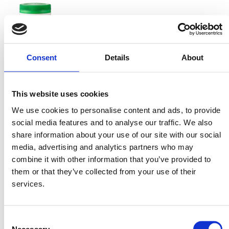
Consent
Details
About
Ζωμός Λαχανικών
Σκόνη
This website uses cookies
Συστατικά
We use cookies to personalise content and ads, to provide
social media features and to analyse our traffic. We also
share information about your use of our site with our social
4 μεγάλες τορτίγιες
media, advertising and analytics partners who may
1 στήθος κοτόπουλου
combine it with other information that you’ve provided to
1 καρότο, τριμμένο
them or that they’ve collected from your use of their
1 πακέτο ξινή κρέμα (sour cream)
services.
1 φλιτζάνι τριμμένο τυρί που λιώνει
1 κουταλάκι Σκόνη Λαχανικών Μιτσίδη
Consent
1 κουταλιά ελαιόλαδο
Necessary