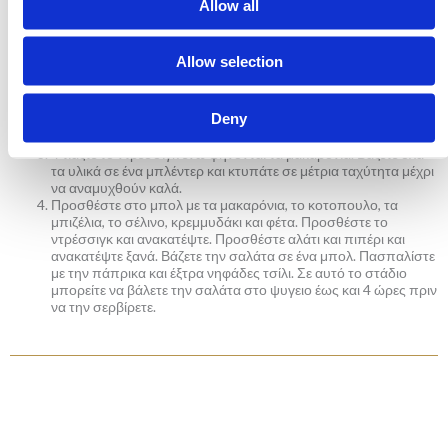
για 4 λεπτά, να ψηθούν. Τα βγάζετε από το νερό με τρυπητό
Allow all
κουτάλι και τα βαζετε αμέσως σε ένα μπολ με παγωμένο νερό.
Έτσι δεν θα χάσουν το πράσινο χρώμα τους. Τα στραγγίζετε
και τα βάζετε σε ένα μπολ σε μια μεριά.
Allow selection
Στο ίδιο νερό που βράσατε τα μπιζέλια, προσθέστε τα
μακαρονια. Τα βράζετε σύμφωνα με τις οδηγίες στο πακέτο. Τα
στραγγίζετε και τα ραντίζετε με άφθονο κρύο νερό να
Deny
κρυώσουν και να σταματησουν να ψήνονται. Τα στραγγίζετε
καλά και τα βάζετε σε ένα μεγάλο μπολ.
Φτιάξτε το ντρέσσιγκ ενώ ψήνονται τα μακαρόνια. Βάζετε όλα
τα υλικά σε ένα μπλέντερ και κτυπάτε σε μέτρια ταχύτητα μέχρι
να αναμυχθούν καλά.
Προσθέστε στο μπολ με τα μακαρόνια, το κοτοπουλο, τα
μπιζέλια, το σέλινο, κρεμμυδάκι και φέτα. Προσθέστε το
ντρέσσιγκ και ανακατέψτε. Προσθέστε αλάτι και πιπέρι και
ανακατέψτε ξανά. Βάζετε την σαλάτα σε ένα μπολ. Πασπαλίστε
με την πάπρικα και έξτρα νηφάδες τσίλι. Σε αυτό το στάδιο
μπορείτε να βάλετε την σαλάτα στο ψυγειο έως και 4 ώρες πριν
να την σερβίρετε.