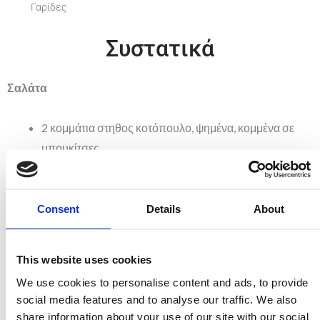
Γαρίδες
Συστατικά
Σαλάτα
2 κομμάτια στηθος κοτόπουλο, ψημένα, κομμένα σε
μπουκίτσες
1 φλιτζάνι μπιζέλια κατεψυγμένα
500γρ μακαρόνια «γαριδάκι» ή πέννες, ή φιογκάκια
«Μιτσίδη»
Consent
Details
About
2 μπαστουνάκια σέλινο ψιλοκομμένο
1 κρεμμυδάκι φρέσκο, ψιλοκομμένο
This website uses cookies
100 γρ φέτα, σπασμένη με τα χέρια
We use cookies to personalise content and ads, to provide
αλάτι και πιπέρι, αναλόγως προτίμησης
social media features and to analyse our traffic. We also
1 κουταλάκι πάπρικα
share information about your use of our site with our social