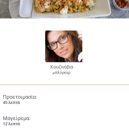
Κουζινόβια
μπλόγκερ
Προετοιμασία:
45 λεπτά
Μαγείρεμα:
12 λεπτά