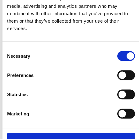
media, advertising and analytics partners who may
combine it with other information that you’ve provided to
Για τη σάλτσα:
them or that they’ve collected from your use of their
services.
½ φλιτζάνι μαγιονέζα
½ φλιτζάνι γιαούρτι
Consent
50 γρ φέτα
Necessary
Selection
1 σκελίδα σκόρδο
2 κουταλιές λεμόνι
Preferences
1 κουταλάκι πάπρικα
½ κουταλάκι νιφάδες τσίλι
Statistics
Μέθοδος
Marketing
Βάλτε μια κατσαρόλα με άφθονο αλατισμένο νερό να βράσει.
Μόλις κοχλάσει το νερό, ρίξτε μέσα τα μπιζέλια και βράστε τα