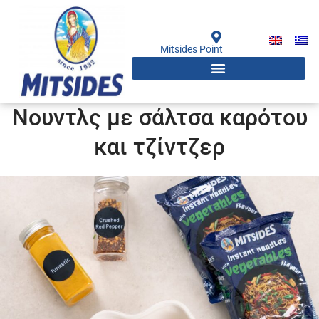
Μετάβαση
στο
περιεχόμενο
Mitsides Point
Νουντλς με σάλτσα καρότου
και τζίντζερ