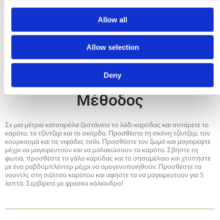
1 κουταλάκι σησαμέλαιο
Allow all
1 φλιτζάνι ζωμό λαχανικών (βραστό νερό με 1
κουταλάκι Σκόνη Λαχανικών Μιτσίδη)
Allow selection
μια πρέζα νιφάδες τσίλι
Φρέσκα φύλλα κόλιανδρου
Deny
Μέθοδος
Σε μια μέτρια κατσαρόλα ζεστάνετε το λάδι καρύδας και σοτάρετε το
καρότο, το τζίντζερ και το σκόρδο. Προσθέστε τη σκόνη τζίντζερ, τον
κουρκουμά και τις νιφάδες τσίλι. Προσθέστε τον ζωμό και μαγειρέψτε
μέχρι να μαγειρευτούν και να μαλακώσουν τα καρότα. Σβήστε τη
φωτιά, προσθέστε το γάλα καρύδας και το σησαμέλαιο και χτυπήστε
με ένα ραβδομπλέντερ μέχρι να ομογενοποιηθούν. Προσθέστε τα
νουντλς στη σάλτσα καρότου και αφήστε τα να μαγειρευτούν για 5
λεπτά. Σερβίρετε με φρέσκο κόλιανδρο!