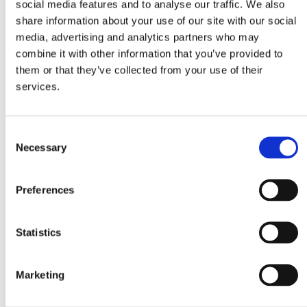
social media features and to analyse our traffic. We also
share information about your use of our site with our social
media, advertising and analytics partners who may
combine it with other information that you’ve provided to
them or that they’ve collected from your use of their
Νούντoλς με
Ζωμός Λαχανικών
γεύση λαχανικών
Σκόνη
services.
Συστατικά
Consent
Necessary
Selection
2 συσκευασίες Νουντολς Λαχανικών Μιτσίδη
1 φλιτζάνι καρότο, χοντροκομμένο
Preferences
1 κουταλιά φρέσκο ​​τζίντζερ, τριμμένο
1 σκελίδα σκόρδο, ψιλοκομμένη
Statistics
1 κουταλιά λάδι καρύδας
½ φλ. Γάλα καρύδας
Marketing
¼ κουταλάκι τζίντζερ σε σκόνη
¼ κουταλάκι σκόνη κουρκουμά