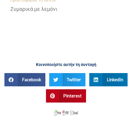
Κρεμώδες κριθαράκι με ψητά ντοματίν
μάραθο
Κοινοποιήστε αυτήν τη συνταγή
Facebook
Twitter
LinkedIn
Pinterest