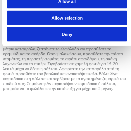
Allow all
Προθερμάνετε το φούρνο στους 180 ° C.
Allow selection
Για να ετοιμάσετε τα κεφτεδάκια, βάλτε όλα τα υλικά σε ένα μπολ και
ανακατέψτε καλά. Σχηματίστε μικρές μπαλίτσες και τοποθετήστε τις
σε ταψί ψησίματος (Επενδυμένο με χαρτί ψησίματος). Ψήστε στο
Deny
φούρνο για 20 λεπτά. Γυρίστε τα κεφταδάκια από την άλλη πλευρά
και ψήστε για 15 λεπτά ακόμη. Εν τω μεταξύ, ετοιμάστε τη σάλτσα. Σε
μέτρια κατσαρόλα, ζεστάνετε το ελαιόλαδο και προσθέστε το
κρεμμύδι και το σκόρδο. Όταν μαλακώσουν, προσθέστε την πάστα
ντομάτας, τη περαστή ντομάτα, το σιρόπι σφενδάμου, τη σκόνη
λαχανικών και το πιπέρι. Σιγοβράστε σε χαμηλή φωτιά για 15-20
λεπτά μέχρι να δέσει η σάλτσα. Αφαιρέστε την κατσαρόλα από τη
φωτιά, προσθέστε τον βασιλικό και ανακατέψτε καλά. Βάλτε λίγα
κεφταδάκια στη σάλτσα και σερβίρετε με τα αγαπημένα ζυμαρικά του
παιδιού σας. Σημείωση: Αν περισσέψουν κεφτεδάκια ή σάλτσα,
μπορείτε να τα φυλάξετε στην κατάψυξη για μέχρι και 2 μήνες.