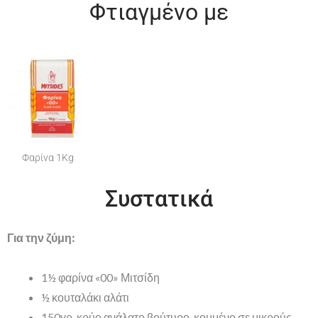
Φτιαγμένο με
Φαρίνα 1Kg
Συστατικά
Για την ζύμη:
1½ φαρίνα «00» Μιτσίδη
½ κουταλάκι αλάτι
150γρ. κρύο ανάλατο βούτυρο, κομμένο σε μικρούς