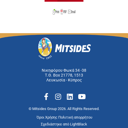
Νικηφόρου Φωκά 34 -38
Τ.Θ. Box 21778, 1513
Λευκωσία - Κύπρος
F
I
L
Y
a
n
i
o
c
s
n
u
© Mitsides Group 2026. All Rights Reserved.
e
t
k
t
Όροι Χρήσης
Πολιτική απορρήτου
b
a
e
u
Σχεδιάστηκε από
LightBlack