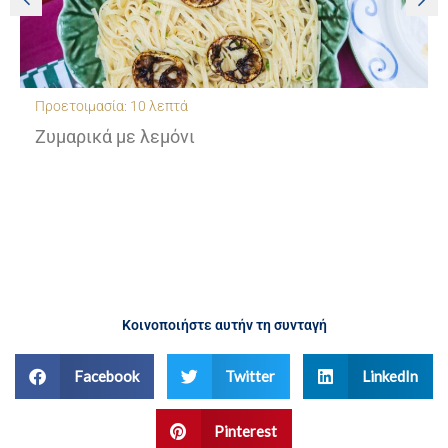
Χρόνος προετοιμασίας: 30 λεπτά
Κρεμώδες κριθαράκι με ψητά ντοματίνια και
μάραθο
Κοινοποιήστε αυτήν τη συνταγή
Facebook
Twitter
LinkedIn
Pinterest