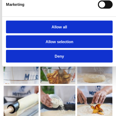
πασπαλίστε με τα αμύγδαλα, πιέζοντας τα ελαφρά για να κολλήσουν.
Marketing
Ψήστε για 50-55 λεπτά μέχρι να ροδίσει η ζύμη. Μεταφέρετε την
τάρτα σε σχάρα να κρυώσει λίγο και σερβίρετε όσο είναι ακόμα ζεστή
με παγωτό βανίλια!
Allow all
Allow selection
Deny