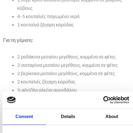
κύβους
4–5 κουταλιές παγωμένο νερό
1 κουταλιά ζάχαρη καρύδας
Για τη γέμιση:
2 ροδάκινα μεσαίου μεγέθους, κομμένα σε φέτες
2 νεκταρίνια μεσαίου μεγέθους, κομμένα σε φέτες
2 βερίκοκα μεσαίου μεγέθους, κομμένα σε φέτες
2 κουταλιές ζάχαρη καρύδας
½ φλιτζάνι αλεύρι αμυγδάλου
1 κρόκος αυγού, ελαφρά χτυπημένος
½ φλιτζάνι θρυμματισμένα αμύγδαλα
1 κουταλιά σιρόπι σφενδάμου
Consent
Details
About
1 κουταλάκι εκχύλισμα βανίλιας