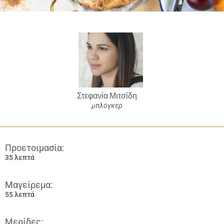
Στεφανία Μιτσίδη
μπλόγκερ
Προετοιμασία:
35 λεπτά
Μαγείρεμα:
55 λεπτά
Μερίδες: