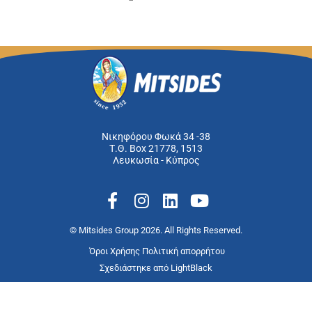
Νικηφόρου Φωκά 34 -38
Τ.Θ. Box 21778, 1513
Λευκωσία - Κύπρος
F
I
L
Y
a
n
i
o
c
s
n
u
© Mitsides Group 2026. All Rights Reserved.
e
t
k
t
Όροι Χρήσης
Πολιτική απορρήτου
b
a
e
u
Σχεδιάστηκε από
LightBlack
o
g
d
b
o
r
i
e
k
a
n