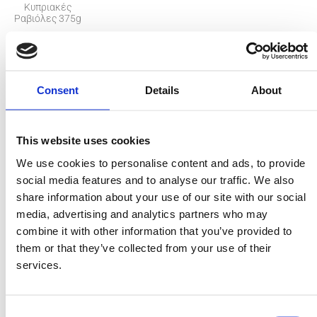
Κυπριακές
Ραβιόλες 375g
Συστατικά
Consent
Details
About
1 πακέτο ραβιόλες ΜΙΤΣΙΔΗ (375γρ.)
300 γρ. μανιτάρια, κομμένα σε φέτες
1 δέσμη σπαράγγια φρέσκα, κομμένα σε περίπου 3-4
This website uses cookies
εκατοστά.
We use cookies to personalise content and ads, to provide
παρμεζάνα τριμμένη
social media features and to analyse our traffic. We also
Eλαιόλαδο
share information about your use of our site with our social
media, advertising and analytics partners who may
αλάτι & πιπέρι
combine it with other information that you’ve provided to
Για τη σάλτσα:
them or that they’ve collected from your use of their
150γρ. βούτυρο
services.
1 κουταλάκι φλούδα λεμονιού, τριμμένη
½ κουταλάκι θυμάρι (φρέσκο ή ξηρό)
Consent