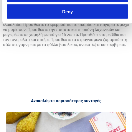
Σε μια κατσαρόλα με άφθονο νερό που βράζει προσθέστε τον κύβο
ζωμού. Αφού διαλυθεί, προσθέστε τα ζυμαρικά και μαγειρέψτε
Deny
ακολουθώντας τις οδηγίες της συσκευασίας. Όταν ψηθούν
στραγγίστε τα. Εν τω μεταξύ, σε ένα μεγάλο τηγάνι ζεστάνετε το
ελαιόλαδο. Προσθέστε το κρεμμύδι και το σκόρδο και τσιγαρίστε μέχρι
να μυρίσουν. Προσθέστε την πασάτα και τη σκόνη λαχανικών και
μαγειρέψτε σε χαμηλή φωτιά για 15 λεπτά. Προσθέστε τα ρεβίθια και
τον τόνο, αλάτι και πιπέρι. Προσθέστε τα στραγγισμένα ζυμαρικά στη
σάλτσα, γαρνίρετε με τα φύλλα βασιλικού, ανακατέψτε και σερβίρετε.
Ανακαλύψτε περισσότερες συνταγές