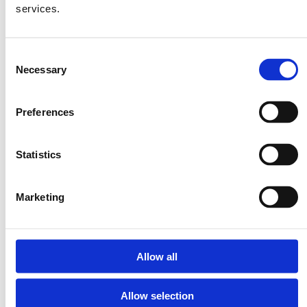
services.
1 συσκευασία Λινγουίνι Μιτσίδη (500 γρ)
Consent
1 κύβος Ζωμό για Ζυμαρικά Μιτσίδη
Necessary
Selection
1 μεγάλη κονσέρβα τόνο σε ελαιόλαδο, στραγγισμένο
1 συσκευασία Πασάτα Μιτσίδη (500 γρ)
Preferences
1 κρεμμύδι, ψιλοκομμένο
1 σκελίδα σκόρδο, ψιλοκομμένη
1 φλιτζάνι Ρεβίθια Σπαστά Μιτσίδη, ψημένα
Statistics
1 κουταλάκι Σκόνη Λαχανικών Μιτσίδη
10-15 φύλλα φρέσκου βασιλικού
Marketing
1 κουταλιά ελαιόλαδο
Αλάτι & πιπέρι
Allow all
Μέθοδος
Allow selection