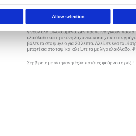
Μέθοδος
Προθερμάνετε το φούρνο στους 180°C.
α
Allow selection
Στον κάδο ενός μπλέντερ προσθέστε τον σολομό, τον α
γίνουν όλα ψιλοκομμένα. Δεν πρέπει να γίνουν πάστα. 
ελαιόλαδο και τη σκόνη λαχανικών και χτυπήστε γρήγο
βάλτε τα στο ψυγείο για 20 λεπτά. Αλείψτε ένα ταψί σ
μπιφτέκια στο ταψί και αλείψτε τα με λίγο ελαιόλαδο. 
Σερβίρετε με ≪τηγανητές≫ πατάτες φούρνου ή ρύζι!