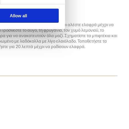
Allow all
ρακά, τα φασόλια και το σκόρδο και αλέστε ελαφρά μέχρι να
Προσθέστε το αυγό, τη φρυγανιά, τον χυμό λεμονιού, το
ρα για να ανακατευτούν όλα μαζί. Σχηματίστε τα μπιφτέκια και
τρωμένο με λαδόκολλα με λίγο ελαιόλαδο. Τοποθετήστε τα
Ψήστε για 20 λεπτά μέχρι να ροδίσουν ελαφρά.