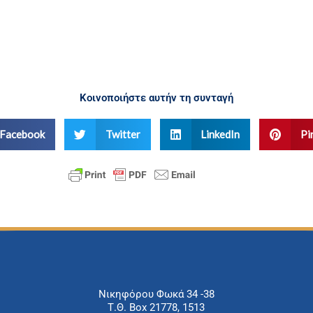
Κοινοποιήστε αυτήν τη συνταγή
Facebook
Twitter
LinkedIn
Pi
Νικηφόρου Φωκά 34 -38
Τ.Θ. Box 21778, 1513