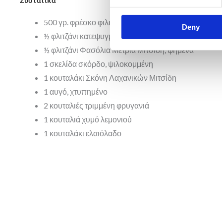
Συστατικά
500 γρ. φρέσκο φιλέτο άγριου σολομού, χωρίς δέρμ
Deny
½ φλιτζάνι κατεψυγμένο αρακά
½ φλιτζάνι Φασόλια Μέτρια Μιτσίδη, ψημένα
1 σκελίδα σκόρδο, ψιλοκομμένη
1 κουταλάκι Σκόνη Λαχανικών Μιτσίδη
1 αυγό, χτυπημένο
2 κουταλιές τριμμένη φρυγανιά
1 κουταλιά χυμό λεμονιού
1 κουταλάκι ελαιόλαδο