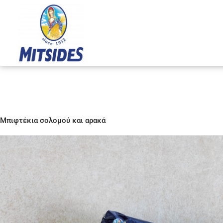
Μετάβαση
στο
περιεχόμενο
Μπιφτέκια σολομού και αρακά