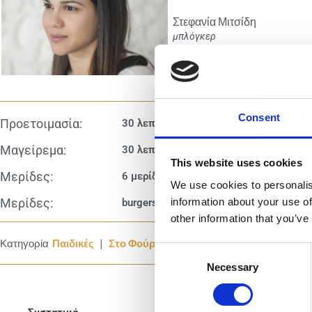
Στεφανία Μιτσίδη
μπλόγκερ
Consent
Προετοιμασία:
30 λεπτά
Μαγείρεμα:
30 λεπτά
This website uses cookies
Μερίδες:
6 μερίδες
We use cookies to personalis
information about your use of
Μερίδες:
burgers
other information that you’ve
|
|
Κατηγορία
Παιδικές
Στο Φούρνο
Με Θαλασσινά
Consent
Necessary
Selection